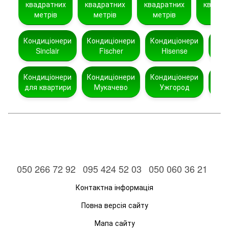
квадратних
квадратних
квадратних
квадра
метрів
метрів
метрів
метр
Кондиціонери
Кондиціонери
Кондиціонери
Кон
Sinclair
Fischer
Hisense
Кондиціонери
Кондиціонери
Кондиціонери
Кон
для квартири
Мукачево
Ужгород
050 266 72 92
095 424 52 03
050 060 36 21
Контактна інформація
Повна версія сайту
Мапа сайту