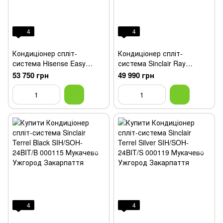
4
4
Кондиціонер спліт-
Кондиціонер спліт-
система Hisense Easy
система Sinclair Ray
smart CA70BT1A
SIH/SOH-24BIR
53 750 грн
49 990 грн
4
4