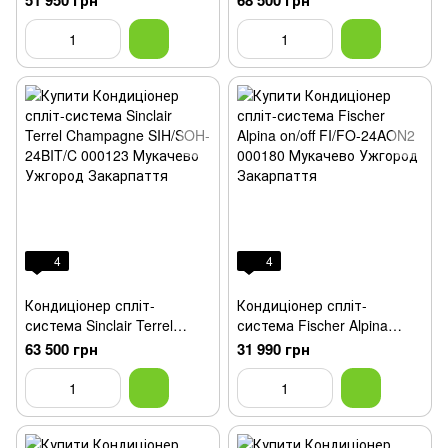
51 950 грн
68 500 грн
4
4
Кондиціонер спліт-
Кондиціонер спліт-
система Sinclair Terrel
система Fischer Alpina
Champagne SIH/SOH-
on/off FI/FO-24AON2
63 500 грн
31 990 грн
24BIT/C