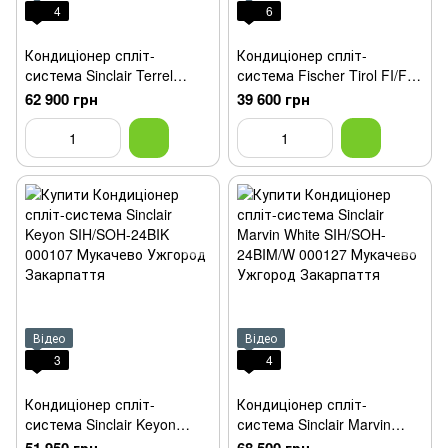
4
6
Кондиціонер спліт-
Кондиціонер спліт-
система Sinclair Terrel
система Fischer Tirol FI/FO-
White SIH/SOH-24BIT/W
24TIN2
62 900 грн
39 600 грн
Відео
Відео
3
4
Кондиціонер спліт-
Кондиціонер спліт-
система Sinclair Keyon
система Sinclair Marvin
SIH/SOH-24BIK
White SIH/SOH-24BIM/W