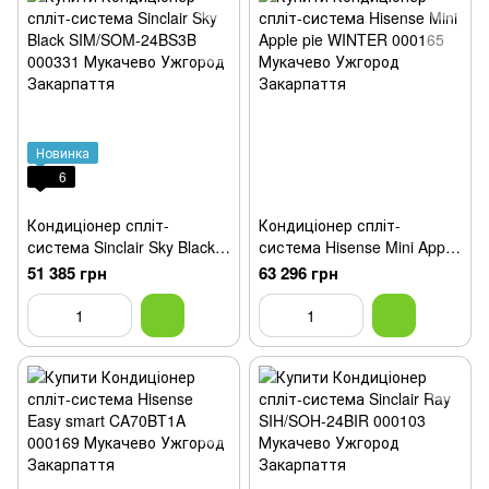
Новинка
6
Кондиціонер спліт-
Кондиціонер спліт-
система Sinclair Sky Black
система Hisense Mini Apple
SIM/SOM-24BS3B
pie WINTER
51 385 грн
63 296 грн