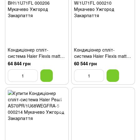
Кондиціонер спліт-
Кондиціонер спліт-
система Haier Flexis matt
система Haier Flexis matt
black AS71S2SF1FA-
white AS71FL-W/1U71FL
64 844 грн
60 544 грн
BH1/1U71FL