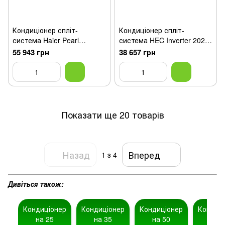
Кондиціонер спліт-
Кондиціонер спліт-
система Haier Pearl
система HEC Inverter 2024
AS70PR/1U68WEGFRA-5
HSU-24LT(I) /HSU-24LT(O)
55 943 грн
38 657 грн
Показати ще 20 товарів
Назад
Вперед
1
з 4
Дивіться також:
Кондиціонер
Кондиціонер
Кондиціонер
Кондиц
на 25
на 35
на 50
на 7