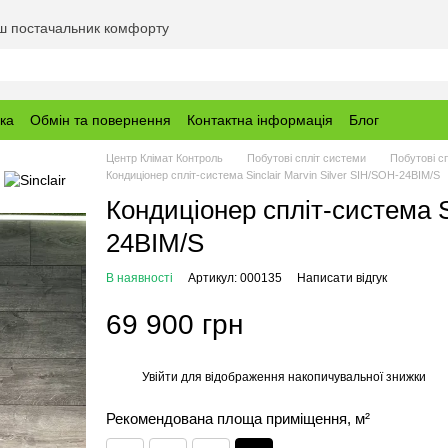
аш постачальник комфорту
вка
Обмін та повернення
Контактна інформація
Блог
Центр Клімат Контроль
Побутові спліт системи
Побутові сп
Кондиціонер спліт-система Sinclair Marvin Silver SIH/SOH-24BIM/S
Кондиціонер спліт-система Si
24BIM/S
В наявності
Артикул: 000135
Написати відгук
69 900 грн
Увійти
для відображення накопичувальної знижки
%
Рекомендована площа приміщення, м²