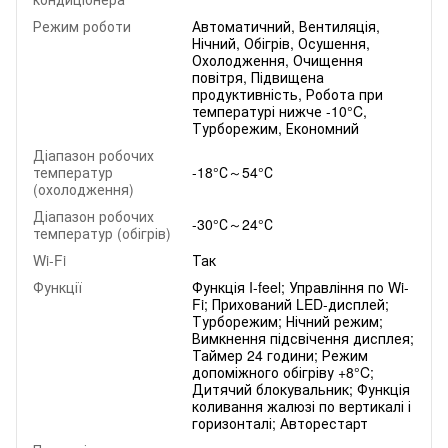
Режим роботи
Автоматичний, Вентиляція,
Нічний, Обігрів, Осушення,
Охолодження, Очищення
повітря, Підвищена
продуктивність, Робота при
температурі нижче -10°C,
Турборежим, Економний
Діапазон робочих
температур
-18°С～54°С
(охолодження)
Діапазон робочих
-30°С～24°С
температур (обігрів)
Wi-Fi
Так
Функції
Функція I-feel; Управління по Wi-
Fi; Прихований LED-дисплей;
Турборежим; Нічний режим;
Вимкнення підсвічення дисплея;
Таймер 24 години; Режим
допоміжного обігріву +8°C;
Дитячий блокувальник; Функція
коливання жалюзі по вертикалі і
горизонталі; Авторестарт