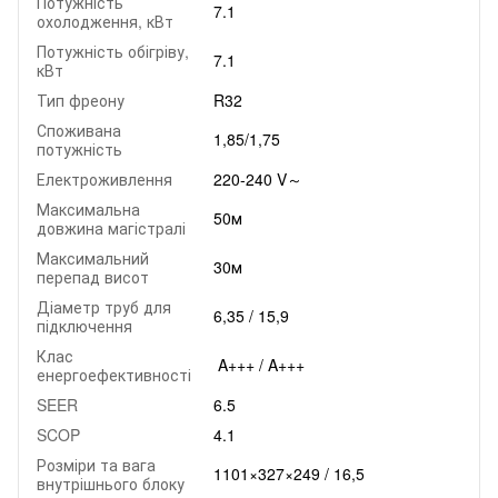
Потужність
7.1
охолодження, кВт
Потужність обігріву,
7.1
кВт
Тип фреону
R32
Споживана
1,85/1,75
потужність
Електроживлення
220-240 V～
Максимальна
50м
довжина магістралі
Максимальний
30м
перепад висот
Діаметр труб для
6,35 / 15,9
підключення
Клас
A+++ / A+++
енергоефективності
SEER
6.5
SCOP
4.1
Розміри та вага
1101×327×249 / 16,5
внутрішнього блоку