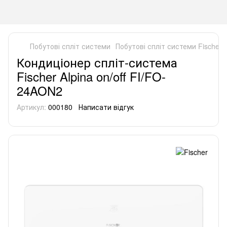
Побутові спліт системи
Побутові спліт системи Fischer
Кондиціонер спліт-система
Fischer Alpina on/off FI/FO-
24AON2
Артикул:
000180
Написати відгук