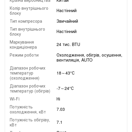
Колір внутрішнього
Настінний
блоку
Тип компресора
Звичайний
Тип внутрішнього
Настінний
блоку
Маркування
24 тис. BTU
кондиціонера
Режим роботи
Охолодження, обігрів, осушення,
вентиляція, AUTO
Діапазон робочих
температур
18～43°С
(охолодження)
Діапазон робочих
-7～24°С
температур (обігрів)
Wi-Fi
Ні
Потужність
7.03
охолодження, кВт
Потужність обігріву,
7.1
кВт