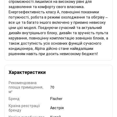
спроможності лишилися на високому рівні для
задоволення та комфорту свого власника.
Енергоефективність класу А, повноцінні показники
потужності, робота в режимі охолодження та обігріву –
все це та багато іншого включено у приємно невисоку
ціни цієї моделі. Поєднуючи сучасний та актуальний
дизайн внутрішнього блоку, дизайн та зручність пульта
керування, повноцінну комплектацію зовнішніх блоків, а
також доступність усіх основних функцій сучасного
кондиціонера, Alpina дійсно стане найвдалішим
рішенням навіть при досить невисокому бюджеті!
Характеристики
Рекомендована
площа приміщення,
70
м²
Бренд
Fischer
Країна реєстрації
Австрія
бренду
Країна виробництва
Китай