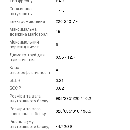
Тип фреону
R410
Споживана
1.96
потужність
Електроживлення
220-240 V～
Максимальна
15
довжина магістралі
Максимальний
8
перепад висот
Діаметр труб для
6,35 / 12,7
підключення
Клас
А
енергоефективності
SEER
3.21
SCOP
3,62
Розміри та вага
908*295*220 / 10,2
внутрішнього блоку
Розміри та вага
820*635*310 / 36,5
зовнішнього блоку
Рівень шуму
внутрішнього блоку,
44/42/39