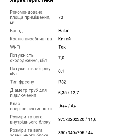
Рекомендована
площа приміщення,
70
м²
Бренд
Haier
Країна виробництва
Китай
Wi-Fi
Так
Потужність
7,0
охолодження, кВт
Потужність обігріву,
8,1
кВт
Тип фреону
R32
Діаметр труб для
6,35 / 12,7
підключення
Клас
A++ / A+
енергоефективності
Розміри та вага
975х220х320 / 11,6
внутрішнього блоку
Розміри та вага
890x340x705 / 44
зовнішнього блоку