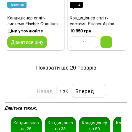
Новинка
4
Кондиціонер спліт-
Кондиціонер спліт-
система Fischer Quantum
система Fischer Alpina
FI/FO-12QIN
on/off FI/FO-07AON2
Ціну уточнюйте
10 950 грн
Дізнатися ціну
Показати ще 20 товарів
Назад
Вперед
1
з 8
Дивіться також:
Кондиціонер
Кондиціонер
Кондиціонер
Кондиц
на 25
на 35
на 50
на 7