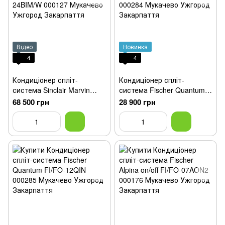
Відео
Новинка
4
4
Кондиціонер спліт-
Кондиціонер спліт-
система Sinclair Marvin
система Fischer Quantum
White SIH/SOH-24BIM/W
FI/FO-09QIN
68 500 грн
28 900 грн