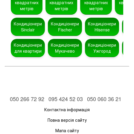
квадратних
квадратних
квадратних
квадра
метрів
метрів
метрів
метр
Кондиціонери
Кондиціонери
Кондиціонери
Кон
Sinclair
Fischer
Hisense
Кондиціонери
Кондиціонери
Кондиціонери
Кон
для квартири
Мукачево
Ужгород
050 266 72 92
095 424 52 03
050 060 36 21
Контактна інформація
Повна версія сайту
Мапа сайту