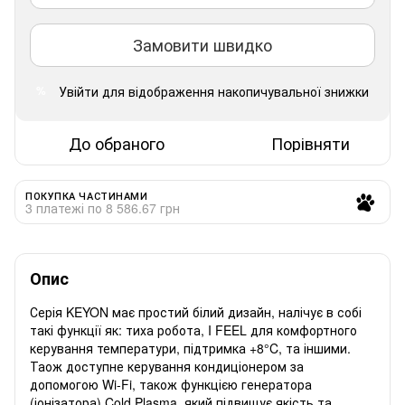
Замовити швидко
Увійти
для відображення накопичувальної знижки
%
До обраного
Порівняти
ПОКУПКА ЧАСТИНАМИ
3 платежі по 8 586.67 грн
Опис
Серія KEYON має простий білий дизайн, налічує в собі
такі функції як: тиха робота, I FEEL для комфортного
керування температури, підтримка +8°C, та іншими.
Таож доступне керування кондиціонером за
допомогою Wi-Fi, також функцією генератора
(іонізатора) Cold Plasma, який підвищує якість та