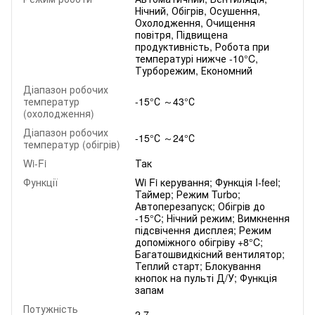
Нічний, Обігрів, Осушення,
Охолодження, Очищення
повітря, Підвищена
продуктивність, Робота при
температурі нижче -10°C,
Турборежим, Економний
Діапазон робочих
температур
-15°С ～43°С
(охолодження)
Діапазон робочих
-15°С ～24°С
температур (обігрів)
Wi-Fi
Так
Функції
Wi Fi керування; Функція I-feel;
Таймер; Режим Turbo;
Автоперезапуск; Обігрів до
-15°C; Нічний режим; Вимкнення
підсвічення дисплея; Режим
допоміжного обігріву +8°C;
Багатошвидкісний вентилятор;
Теплий старт; Блокування
кнопок на пульті Д/У; Функція
запам
Потужність
2.7