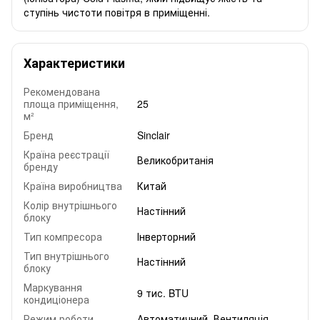
ступінь чистоти повітря в приміщенні.
Характеристики
Рекомендована
площа приміщення,
25
м²
Бренд
Sinclair
Країна реєстрації
Великобританія
бренду
Країна виробництва
Китай
Колір внутрішнього
Настінний
блоку
Тип компресора
Інверторний
Тип внутрішнього
Настінний
блоку
Маркування
9 тис. BTU
кондиціонера
Режим роботи
Автоматичний, Вентиляція,