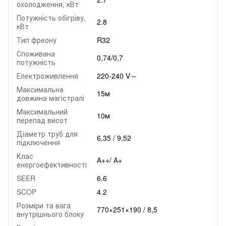
охолодження, кВт
Потужність обігріву,
2.8
кВт
Тип фреону
R32
Споживана
0,74/0,7
потужність
Електроживлення
220-240 V～
Максимальна
15м
довжина магістралі
Максимальний
10м
перепад висот
Діаметр труб для
6,35 / 9,52
підключення
Клас
А++/ А+
енергоефективності
SEER
6.6
SCOP
4.2
Розміри та вага
770×251×190 / 8,5
внутрішнього блоку