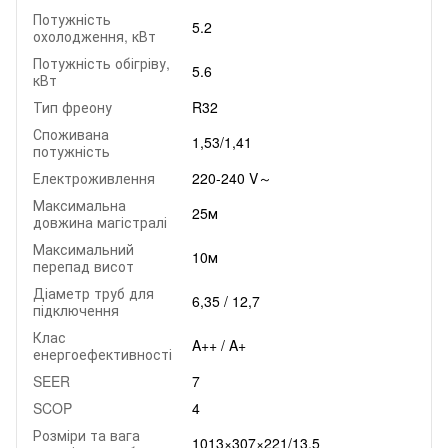
Потужність
5.2
охолодження, кВт
Потужність обігріву,
5.6
кВт
Тип фреону
R32
Споживана
1,53/1,41
потужність
Електроживлення
220-240 V～
Максимальна
25м
довжина магістралі
Максимальний
10м
перепад висот
Діаметр труб для
6,35 / 12,7
підключення
Клас
A++ / A+
енергоефективності
SEER
7
SCOP
4
Розміри та вага
1013×307×221/13,5