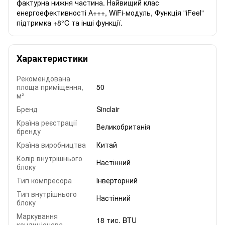
фактурна нижня частина. Найвищий клас
енергоефективності А+++, WiFi-модуль, Функція "iFeel"
підтримка +8°C та інші функції.
Характеристики
Рекомендована
площа приміщення,
50
м²
Бренд
Sinclair
Країна реєстрації
Великобританія
бренду
Країна виробництва
Китай
Колір внутрішнього
Настінний
блоку
Тип компресора
Інверторний
Тип внутрішнього
Настінний
блоку
Маркування
18 тис. BTU
кондиціонера