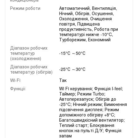
Режим роботи
Автоматичний, Вентиляція,
Нічний, Обігрів, Осушення,
Охолодження, Очищення
повітря, Підвищена
продуктивність, Робота при
температурі нижче -10°C,
Турборежим, Економний
Діапазон робочих
температур
-15°С ～50°С
(охолодження)
Діапазон робочих
-25°С ～30°С
температур (обігрів)
Wi-Fi
Так
Функції
Wi Fi керування; Функція I-feel;
Таймер; Режим Turbo;
Автоперезапуск; Обігрів до
-25°C; Нічний режим; Вимкнення
підсвічення дисплея; Режим
допоміжного обігріву +8°C;
Багатошвидкісний вентилятор;
Теплий старт; Блокування
кнопок на пульті Д/У; Функція
запам