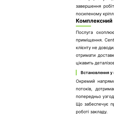
завершення робіт
посиленому кріпл
Комплексний с
Послуга охоплює
приміщення. Cent
клієнту не довод
отримати доставк
цікавить деталізо
Встановлення у
Окремий напрямо
потоків, дотрим
попередньо узгодж
Що забеспечує п
роботі закладу.