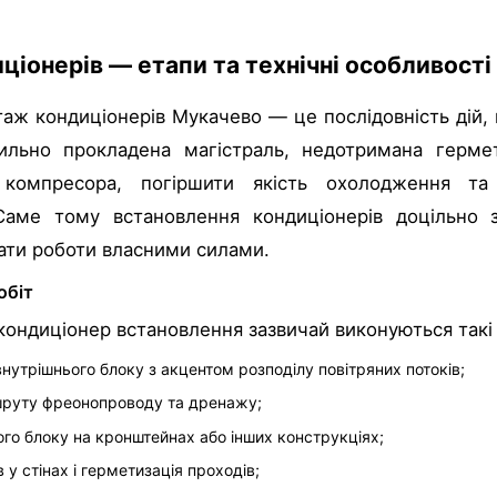
іонерів — етапи та технічні особливості
ж кондиціонерів Мукачево — це послідовність дій, в
ильно прокладена магістраль, недотримана герме
 компресора, погіршити якість охолодження та
 Саме тому встановлення кондиціонерів доцільно 
ати роботи власними силами.
обіт
кондиціонер встановлення зазвичай виконуються такі
внутрішнього блоку з акцентом розподілу повітряних потоків;
руту фреонопроводу та дренажу;
го блоку на кронштейнах або інших конструкціях;
в у стінах і герметизація проходів;