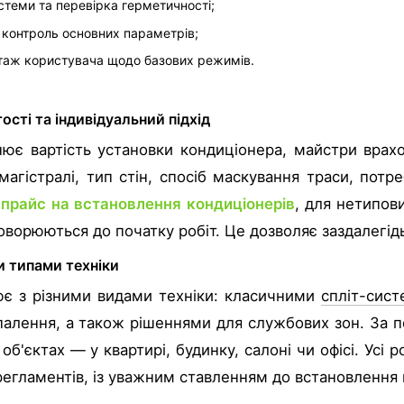
теми та перевірка герметичності;
і контроль основних параметрів;
таж користувача щодо базових режимів.
ості та індивідуальний підхід
нює вартість установки кондиціонера, майстри врахо
магістралі, тип стін, спосіб маскування траси, потр
 прайс на встановлення кондиціонерів
, для нетипови
говорюються до початку робіт. Це дозволяє заздалегі
и типами техніки
ює з різними видами техніки: класичними
спліт-сис
палення, а також рішеннями для службових зон. За
 об'єктах — у квартирі, будинку, салоні чи офісі. Ус
 регламентів, із уважним ставленням до встановлення