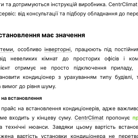
ги та дотримуються інструкцій виробника. CentrClimat
ервіс: від консультації та підбору обладнання до пере
становлення має значення
стеми
, особливо
інверторні
, працюють під постійн
від невеликих кімнат до просторих офісів і ко
лієнт отримує не просто підключення приладу, 
ановити кондиціонер з урахуванням типу будівлі, 
 вимог до рівня шуму.
 на встановлення
 прайс на встановлення кондиціонерів, адже важливо
ме входить у кінцеву суму.
CentrClimat
пропонує
пр
та технічні нюанси. Завдяки цьому вартість встан
джена вартість установки кондиціонера не перет