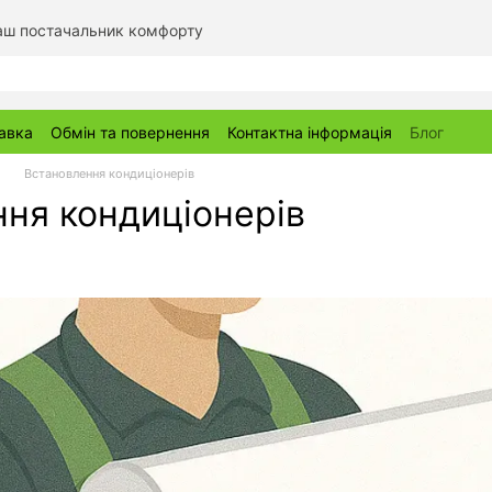
Ваш постачальник комфорту
тавка
Обмін та повернення
Контактна інформація
Блог
Встановлення кондиціонерів
ня кондиціонерів