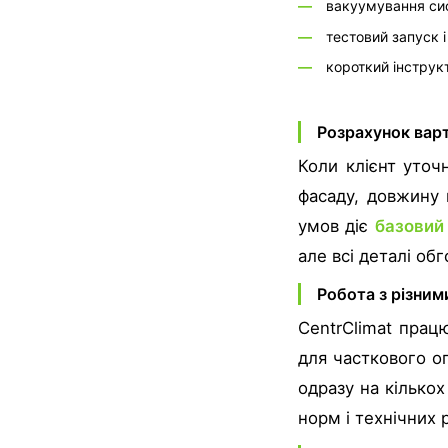
—
вакуумування сис
—
тестовий запуск 
—
короткий інструк
Розрахунок варт
Коли клієнт уточ
фасаду, довжину 
умов діє
базовий
але всі деталі об
Робота з різним
CentrClimat прац
для часткового о
одразу на кількох
норм і технічних