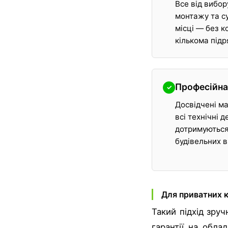
Все від вибор
монтажу та с
місці — без к
кількома під
Професійна
✓
Досвідчені ма
всі технічні д
дотримуються
будівельних 
Для приватних кл
Такий підхід зруч
гарантії на обла