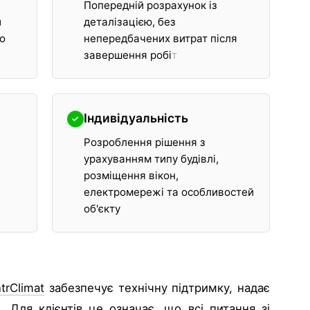
Попередній розрахунок із
й
деталізацією, без
го
непередбачених витрат після
завершення робі
т
Індивідуальність
✓
Розроблення рішення з
урахуванням типу будівлі,
розміщення вікон,
електромережі та особливостей
об'єкту
trClimat
забезпечує технічну підтримку, надає
 Для клієнтів це означає, що всі питання зі