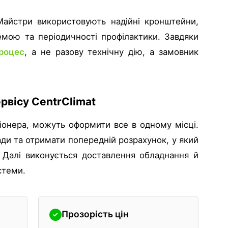
 Майстри використовують надійні кронштейни,
емою та періодичності профілактики. Завдяки
роцес
, а не разову технічну дію, а замовник
рвісу CentrClimat
ціонера, можуть оформити все в одному місці.
ади та отримати попередній розрахунок, у який
. Далі виконується доставлення обладнання й
стеми.
Прозорість цін
✓