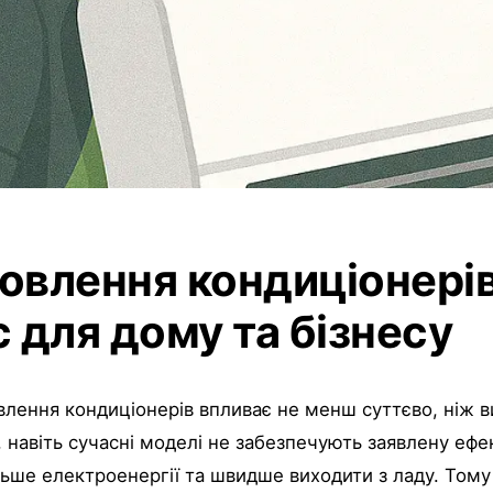
овлення кондиціонері
с для дому та бізнесу
влення кондиціонерів впливає не менш суттєво, ніж в
навіть сучасні моделі не забезпечують заявлену еф
ьше електроенергії та швидше виходити з ладу. Тому 