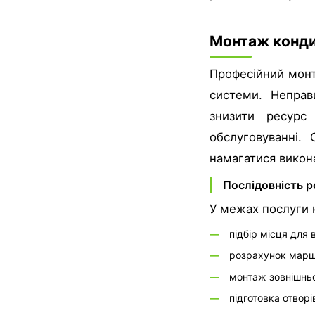
Монтаж кондиц
Професійний монта
системи. Неправ
знизити ресурс
обслуговуванні.
намагатися викон
Послідовність р
У межах послуги 
—
підбір місця для 
—
розрахунок марш
—
монтаж зовнішньо
—
підготовка отворі