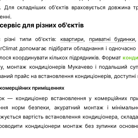
. Для складніших об'єктів враховується довжина т
енні.
ервіс для різних об'єктів
 різні типи об'єктів:
квартири
,
приватні будинки
,
rClimat допомагає підібрати обладнання і одночасно
илося координувати кількох підрядників. Формат
конди
у, монтаж кондиціонерів Мукачево і подальший суп
ваний прайс на встановлення кондиціонерів, доступні
 комерційних приміщеннях
к — кондиціонер встановлення у комерційних при
ання норм безпеки, акуратний монтаж і мінімальн
ується вартість встановлення кондиціонера, складаєт
роводити кондиціонери монтаж без зупинки основн