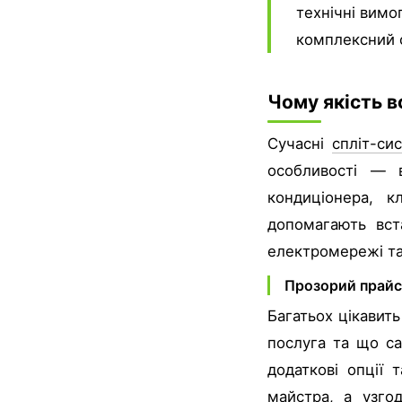
технічні вимо
комплексний с
Чому якість в
Сучасні
спліт-си
особливості — 
кондиціонера, к
допомагають вст
електромережі та
Прозорий прайс
Багатьох цікавить
послуга та що са
додаткові опції 
майстра, а узго