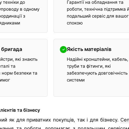
у техніки до
Гарантії на обладнання та
упроводу в одному
роботи, технічна підтримка 
оординації з
подальший сервіс для вашо
рядниками
спокою
 бригада
Якість матеріалів
✓
йстри, які знають
Надійні кронштейни, кабель,
еталі та
труби та фітинги, які
 норм безпеки та
забезпечують довговічність
вимог
системи
ієнтів та бізнесу
ний як для приватних покупців, так і для бізнесу.
Cen
днання та роботи, допомагає з подальшим сервісом.