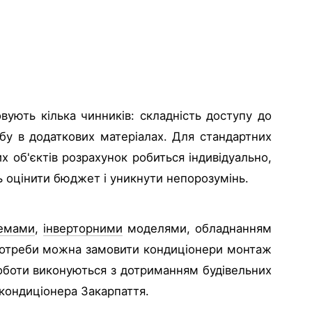
вують кілька чинників: складність доступу до
ебу в додаткових матеріалах. Для стандартних
х об'єктів розрахунок робиться індивідуально,
дь оцінити бюджет і уникнути непорозумінь.
темами
,
інверторними
моделями, обладнанням
 потреби можна замовити кондиціонери монтаж
і роботи виконуються з дотриманням будівельних
 кондиціонера Закарпаття.