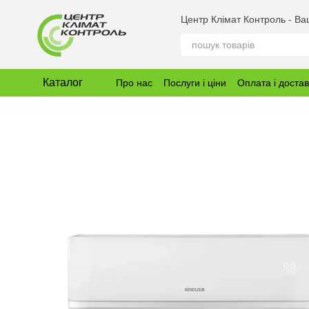
Перейти до основного контенту
Центр Клімат Контроль - В
Каталог
Про нас
Послуги і ціни
Оплата і доста