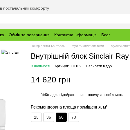
аш постачальник комфорту
вка
Обмін та повернення
Контактна інформація
Блог
Центр Клімат Контроль
Мульти спліт системи
Мульти спліт
Внутрішній блок Sinclair Ra
В наявності
Артикул: 001109
Написати відгук
14 620 грн
Увійти
для відображення накопичувальної знижки
%
Рекомендована площа приміщення, м²
25
35
50
70