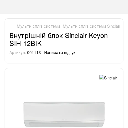
Мульти спліт системи
Мульти спліт системи Sinclair
Вн
Внутрішній блок Sinclair Keyon
SIH-12BIK
Артикул:
001113
Написати відгук