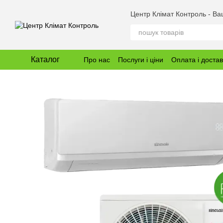
Перейти до основного контенту
Центр Клімат Контроль - В
Каталог
Про нас
Послуги і ціни
Оплата і доста