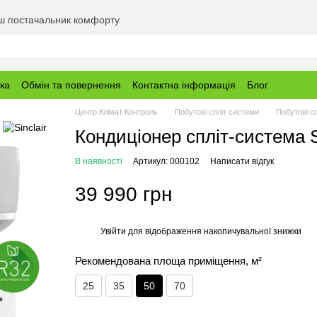
аш постачальник комфорту
вка
Обмін та повернення
Контактна інформація
Блог
Центр Клімат Контроль
Побутові спліт системи
Побутові сп
Кондиціонер спліт-система 
В наявності
Артикул: 000102
Написати відгук
39 990 грн
Увійти
для відображення накопичувальної знижки
%
Рекомендована площа приміщення, м²
25
35
50
70