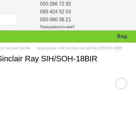
050 266 72 92
095 424 52 03
050 060 36 21
Передзвонити вам?
Вхід
літ системи Sinclair
Кондиціонер спліт-система Sinclair Ray SIH/SOH-18BIR
Sinclair Ray SIH/SOH-18BIR