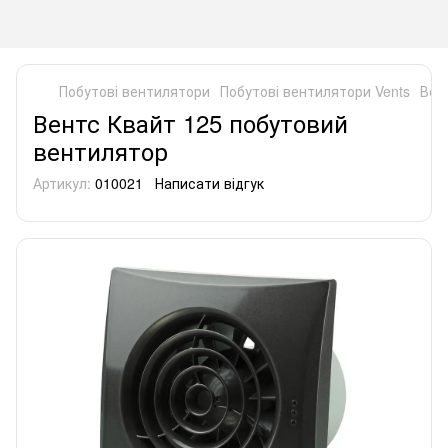
Побутові вентилятори
Побутові вентилятори Vents
Вен
Вентс Квайт 125 побутовий
вентилятор
Артикул:
010021
Написати відгук