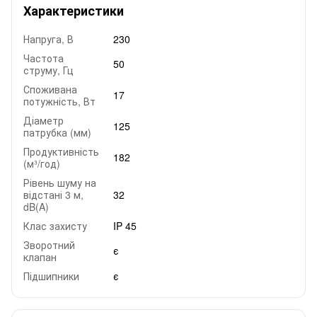
Характеристики
Напруга, В
230
Частота
50
струму, Гц
Споживана
17
потужність, Вт
Діаметр
125
патрубка (мм)
Продуктивність
182
(м³/год)
Рівень шуму на
відстані 3 м,
32
dB(A)
Клас захисту
IP 45
Зворотний
є
клапан
Підшипники
є