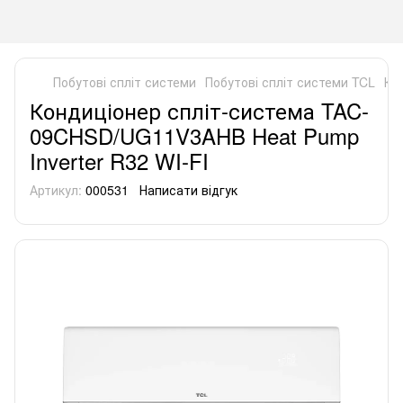
Побутові спліт системи
Побутові спліт системи TCL
Ко
Кондиціонер спліт-система TAC-
09CHSD/UG11V3AHB Heat Pump
Inverter R32 WI-FI
Артикул:
000531
Написати відгук