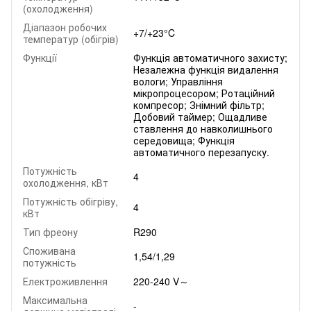
(охолодження)
Діапазон робочих
+7/+23°C
температур (обігрів)
Функції
Функція автоматичного захисту;
Незалежна функція видалення
вологи; Управління
мікропроцесором; Ротаційний
компресор; Знімний фільтр;
Добовий таймер; Ощадливе
ставлення до навколишнього
середовища; Функція
автоматичного перезапуску.
Потужність
4
охолодження, кВт
Потужність обігріву,
4
кВт
Тип фреону
R290
Споживана
1,54/1,29
потужність
Електроживлення
220-240 V～
Максимальна
-