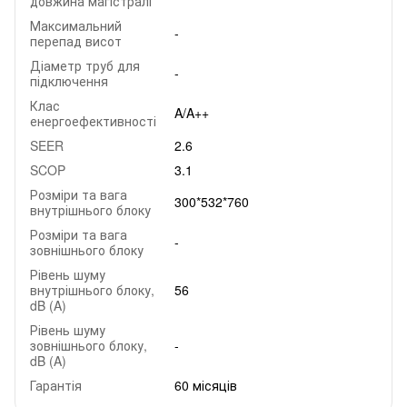
довжина магістралі
Максимальний
-
перепад висот
Діаметр труб для
-
підключення
Клас
A/A++
енергоефективності
SEER
2.6
SCOP
3.1
Розміри та вага
300*532*760
внутрішнього блоку
Розміри та вага
-
зовнішнього блоку
Рівень шуму
внутрішнього блоку,
56
dB (A)
Рівень шуму
зовнішнього блоку,
-
dB (A)
Гарантія
60 місяців