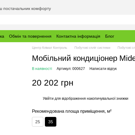
аш постачальник комфорту
вка
Обмін та повернення
Контактна інформація
Блог
Центр Клімат Контроль
Побутові спліт системи
Побутові с
Мобільний кондиціонер Mi
В наявності
Артикул: 000627
Написати відгук
20 202 грн
Увійти
для відображення накопичувальної знижки
%
Рекомендована площа приміщення, м²
25
35