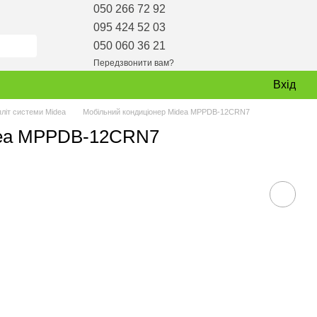
050 266 72 92
095 424 52 03
050 060 36 21
Передзвонити вам?
Вхід
пліт системи Midea
Мобільний кондиціонер Midea MPPDB-12CRN7
dea MPPDB-12CRN7