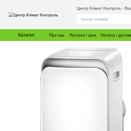
Перейти до основного контенту
Центр Клімат Контроль - В
Каталог
Про нас
Послуги і ціни
Оплата і доста