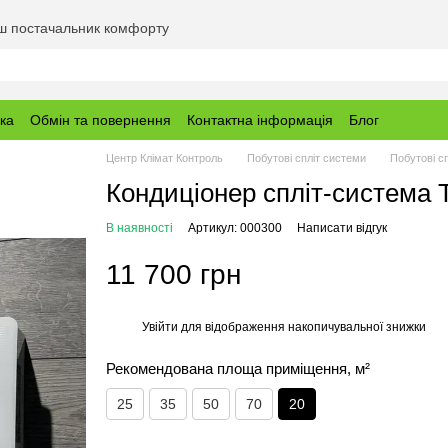
аш постачальник комфорту
вка
Обмін та повернення
Контактна інформація
Блог
Центр Клімат Контроль
Побутові спліт системи
Побутові с
Кондиціонер спліт-система T
В наявності
Артикул: 000300
Написати відгук
11 700 грн
Увійти
для відображення накопичувальної знижки
%
Рекомендована площа приміщення, м²
25
35
50
70
20