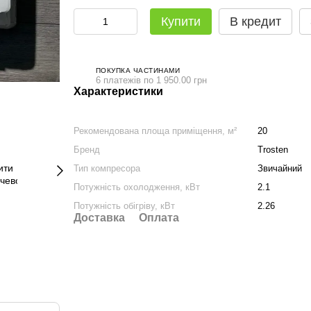
Купити
В кредит
ПОКУПКА ЧАСТИНАМИ
6 платежів по 1 950.00 грн
Характеристики
Рекомендована площа приміщення, м²
20
Бренд
Trosten
Тип компресора
Звичайний
Потужність охолодження, кВт
2.1
Потужність обігріву, кВт
2.26
Доставка
Оплата