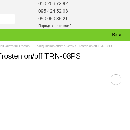
050 266 72 92
095 424 52 03
050 060 36 21
Передзвонити вам?
Вхід
пліт системи Trosten
Кондиціонер спліт-система Trosten on/off TRN-08PS
rosten on/off TRN-08PS