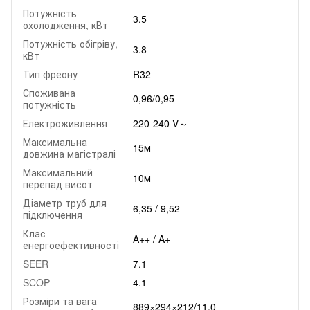
Потужність
3.5
охолодження, кВт
Потужність обігріву,
3.8
кВт
Тип фреону
R32
Споживана
0,96/0,95
потужність
Електроживлення
220-240 V～
Максимальна
15м
довжина магістралі
Максимальний
10м
перепад висот
Діаметр труб для
6,35 / 9,52
підключення
Клас
A++ / A+
енергоефективності
SEER
7.1
SCOP
4.1
Розміри та вага
889×294×212/11,0