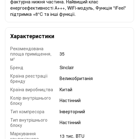
фактурна нижня частина. Найвищий клас
енергоефективності А+++, WiFi-модуль, Функція "iFeel"
підтримка +8°C та інші функції.
Характеристики
Рекомендована
площа приміщення,
35
м²
Бренд
Sinclair
Країна реєстрації
Великобританія
бренду
Країна виробництва
Китай
Колір внутрішнього
Настінний
блоку
Тип компресора
Інверторний
Тип внутрішнього
Настінний
блоку
Маркування
13 тис. BTU
кондиціонера