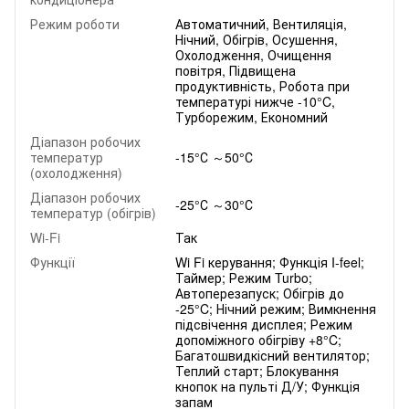
Режим роботи
Автоматичний, Вентиляція,
Нічний, Обігрів, Осушення,
Охолодження, Очищення
повітря, Підвищена
продуктивність, Робота при
температурі нижче -10°C,
Турборежим, Економний
Діапазон робочих
температур
-15°С ～50°С
(охолодження)
Діапазон робочих
-25°С ～30°С
температур (обігрів)
Wi-Fi
Так
Функції
Wi Fi керування; Функція I-feel;
Таймер; Режим Turbo;
Автоперезапуск; Обігрів до
-25°C; Нічний режим; Вимкнення
підсвічення дисплея; Режим
допоміжного обігріву +8°C;
Багатошвидкісний вентилятор;
Теплий старт; Блокування
кнопок на пульті Д/У; Функція
запам