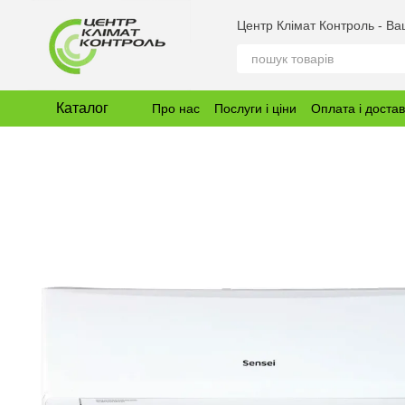
Перейти до основного контенту
Центр Клімат Контроль - В
Каталог
Про нас
Послуги і ціни
Оплата і доста