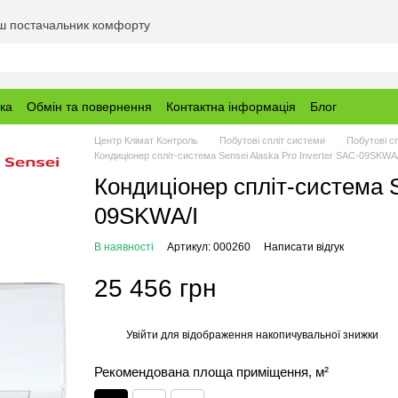
аш постачальник комфорту
вка
Обмін та повернення
Контактна інформація
Блог
Центр Клімат Контроль
Побутові спліт системи
Побутові с
Кондиціонер спліт-система Sensei Alaska Pro Inverter SAC-09SKWA/
Кондиціонер спліт-система S
09SKWA/I
В наявності
Артикул: 000260
Написати відгук
25 456 грн
Увійти
для відображення накопичувальної знижки
%
Рекомендована площа приміщення, м²