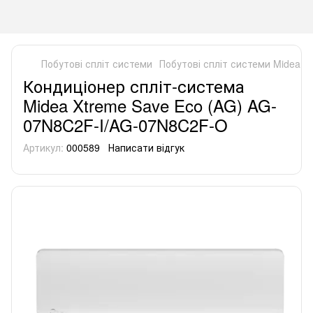
Побутові спліт системи
Побутові спліт системи Midea
К
Кондиціонер спліт-система
Midea Xtreme Save Eco (AG) AG-
07N8C2F-I/AG-07N8C2F-O
Артикул:
000589
Написати відгук