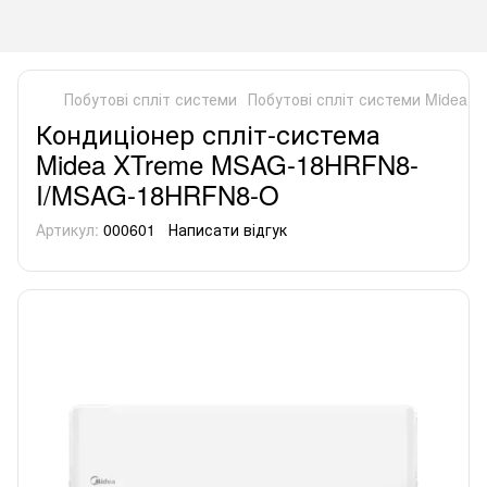
Побутові спліт системи
Побутові спліт системи Midea
К
Кондиціонер спліт-система
Midea XTreme MSAG-18HRFN8-
I/MSAG-18HRFN8-O
Артикул:
000601
Написати відгук