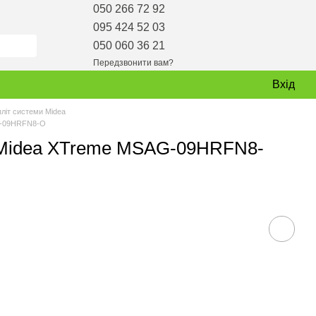
050 266 72 92
095 424 52 03
050 060 36 21
Передзвонити вам?
Вхід
пліт системи Midea
G-09HRFN8-O
а Midea XTreme MSAG-09HRFN8-