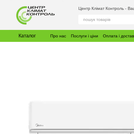
Перейти до основного контенту
Центр Клімат Контроль - В
Каталог
Про нас
Послуги і ціни
Оплата і доста