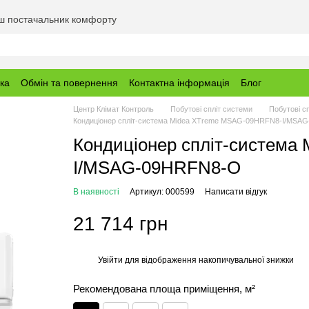
аш постачальник комфорту
вка
Обмін та повернення
Контактна інформація
Блог
Центр Клімат Контроль
Побутові спліт системи
Побутові с
Кондиціонер спліт-система Midea XTreme MSAG-09HRFN8-I/MSA
Кондиціонер спліт-систем
I/MSAG-09HRFN8-O
В наявності
Артикул: 000599
Написати відгук
21 714 грн
Увійти
для відображення накопичувальної знижки
%
Рекомендована площа приміщення, м²