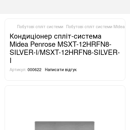
Побутові спліт системи
Побутові спліт системи Midea
К
Кондиціонер спліт-система
Midea Penrose MSXT-12HRFN8-
SILVER-I/MSXT-12HRFN8-SILVER-
I
Артикул:
000622
Написати відгук