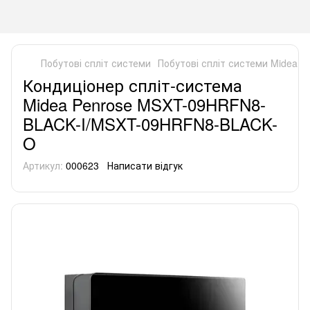
Побутові спліт системи
Побутові спліт системи Midea
К
Кондиціонер спліт-система
Midea Penrose MSXT-09HRFN8-
BLACK-I/MSXT-09HRFN8-BLACK-
O
Артикул:
000623
Написати відгук