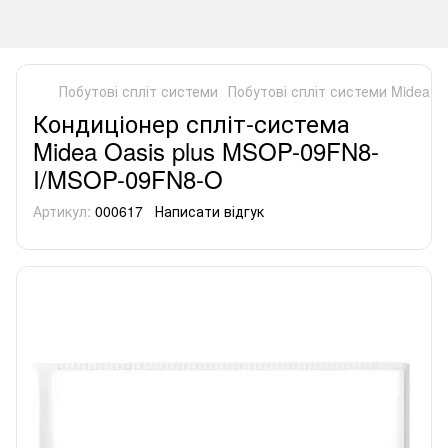
Побутові спліт системи
Побутові спліт системи Midea
К
Кондиціонер спліт-система
Midea Oasis plus MSOP-09FN8-
I/MSOP-09FN8-O
Артикул:
000617
Написати відгук