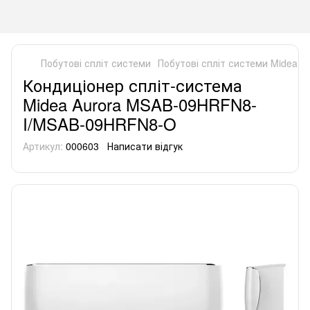
Побутові спліт системи
Побутові спліт системи Midea
К
Кондиціонер спліт-система
Midea Aurora MSAB-09HRFN8-
I/MSAB-09HRFN8-O
Артикул:
000603
Написати відгук