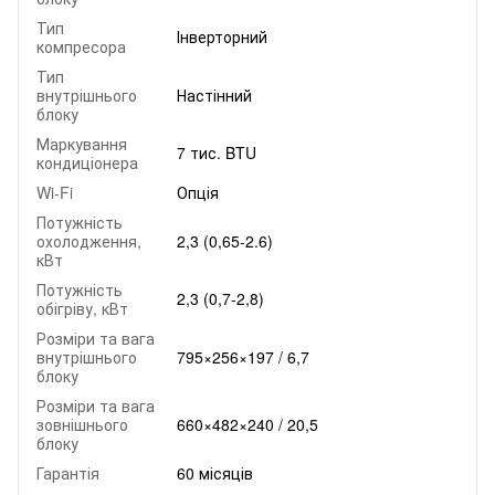
Тип
Інверторний
компресора
Тип
внутрішнього
Настінний
блоку
Маркування
7 тис. BTU
кондиціонера
Wi-Fi
Опція
Потужність
охолодження,
2,3 (0,65-2.6)
кВт
Потужність
2,3 (0,7-2,8)
обігріву, кВт
Розміри та вага
внутрішнього
795×256×197 / 6,7
блоку
Розміри та вага
зовнішнього
660×482×240 / 20,5
блоку
Гарантія
60 місяців