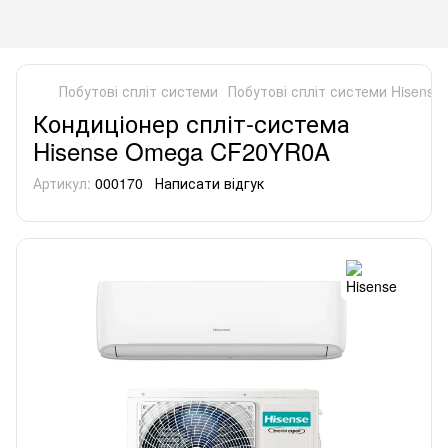
Побутові спліт системи
Побутові спліт системи Hisense
Кондиціонер спліт-система
Hisense Omega CF20YR0A
Артикул:
000170
Написати відгук