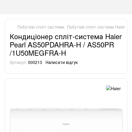
Побутові спліт системи
Побутові спліт системи Haier
К
Кондиціонер спліт-система Haier
Pearl AS50PDAHRA-H / AS50PR
/1U50MEGFRA-H
Артикул:
000213
Написати відгук