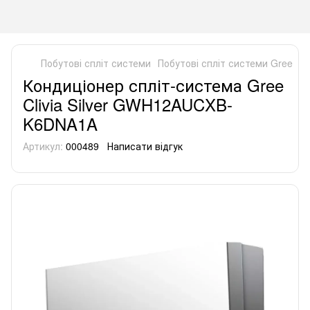
Побутові спліт системи
Побутові спліт системи Gree
Ко
Кондиціонер спліт-система Gree
Clivia Silver GWH12AUCXB-
K6DNA1A
Артикул:
000489
Написати відгук