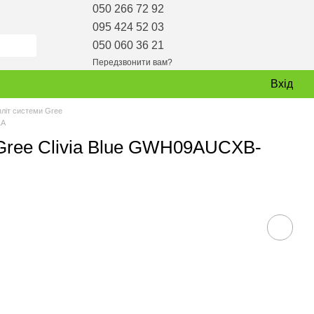
050 266 72 92
095 424 52 03
050 060 36 21
Передзвонити вам?
Вхід
пліт системи Gree
1A
 Gree Clivia Blue GWH09AUCXB-