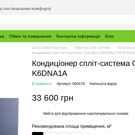
аш постачальник комфорту
вка
Обмін та повернення
Контактна інформація
Блог
Центр Клімат Контроль
Побутові спліт системи
Побутові с
Кондиціонер спліт-система Gree Clivia Blue GWH09AUCXB-K6DNA
Кондиціонер спліт-система
K6DNA1A
В наявності
Артикул: 000476
Написати відгук
33 600 грн
Увійти
для відображення накопичувальної знижки
%
Рекомендована площа приміщення, м²