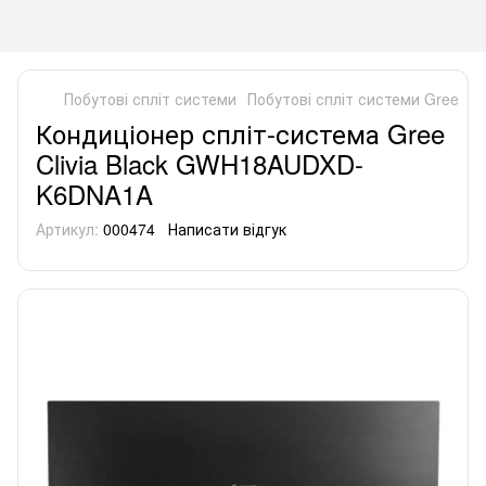
Побутові спліт системи
Побутові спліт системи Gree
К
Кондиціонер спліт-система Gree
Clivia Black GWH18AUDXD-
K6DNA1A
Артикул:
000474
Написати відгук