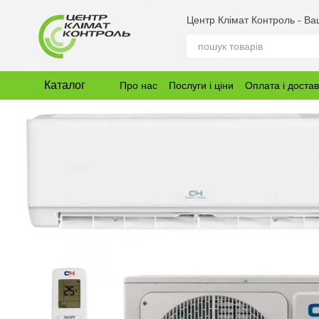
Перейти до основного контенту
Центр Клімат Контроль - В
Каталог
Про нас
Послуги і ціни
Оплата і доста