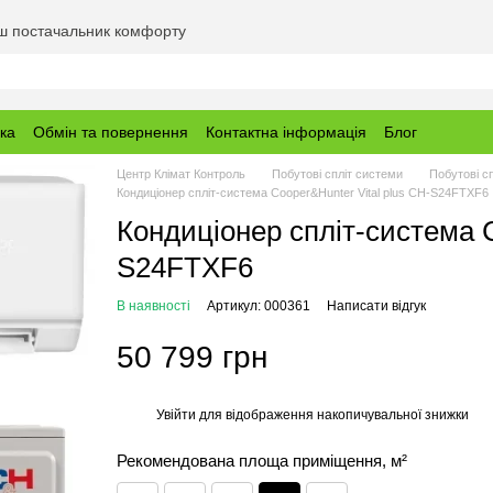
аш постачальник комфорту
вка
Обмін та повернення
Контактна інформація
Блог
Центр Клімат Контроль
Побутові спліт системи
Побутові с
Кондиціонер спліт-система Cooper&Hunter Vital plus CH-S24FTXF6
Кондиціонер спліт-система C
S24FTXF6
В наявності
Артикул: 000361
Написати відгук
50 799 грн
Увійти
для відображення накопичувальної знижки
%
Рекомендована площа приміщення, м²