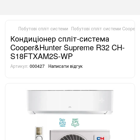
Побутові спліт системи
Побутові спліт системи Cooper&
Кондиціонер спліт-система
Cooper&Hunter Supreme R32 CH-
S18FTXAM2S-WP
Артикул:
000427
Написати відгук