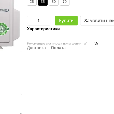
25
35
50
70
Купити
Замовити шв
Характеристики
Рекомендована площа приміщення, м²
35
Доставка
Оплата