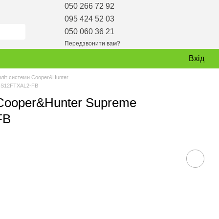
050 266 72 92
095 424 52 03
050 060 36 21
Передзвонити вам?
Вхід
пліт системи Cooper&Hunter
H-S12FTXAL2-FB
 Cooper&Hunter Supreme
FB