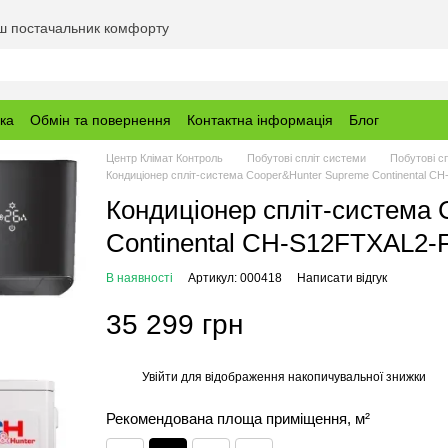
аш постачальник комфорту
вка
Обмін та повернення
Контактна інформація
Блог
Центр Клімат Контроль
Побутові спліт системи
Побутові с
Кондиціонер спліт-система Cooper&Hunter Supreme Continental C
Кондиціонер спліт-система
Continental CH-S12FTXAL2-
В наявності
Артикул: 000418
Написати відгук
35 299 грн
Увійти
для відображення накопичувальної знижки
%
Рекомендована площа приміщення, м²