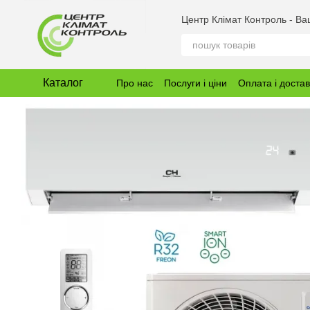
Перейти до основного контенту
Центр Клімат Контроль - В
Каталог
Про нас
Послуги і ціни
Оплата і доста