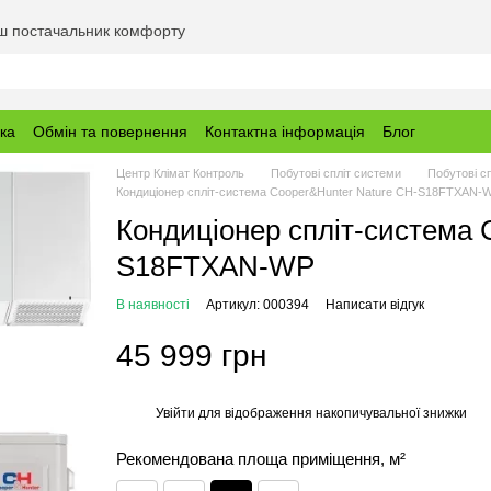
аш постачальник комфорту
вка
Обмін та повернення
Контактна інформація
Блог
Центр Клімат Контроль
Побутові спліт системи
Побутові с
Кондиціонер спліт-система Cooper&Hunter Nature CH-S18FTXAN-
Кондиціонер спліт-система 
S18FTXAN-WP
В наявності
Артикул: 000394
Написати відгук
45 999 грн
Увійти
для відображення накопичувальної знижки
%
Рекомендована площа приміщення, м²