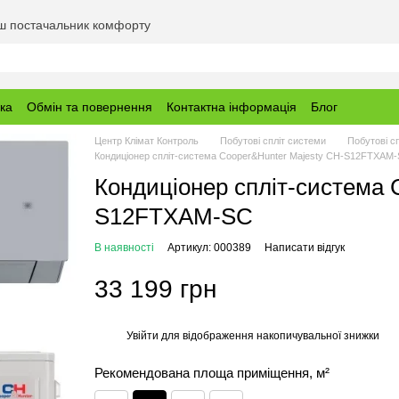
аш постачальник комфорту
вка
Обмін та повернення
Контактна інформація
Блог
Центр Клімат Контроль
Побутові спліт системи
Побутові с
Кондиціонер спліт-система Cooper&Hunter Majesty CH-S12FTXAM
Кондиціонер спліт-система 
S12FTXAM-SC
В наявності
Артикул: 000389
Написати відгук
33 199 грн
Увійти
для відображення накопичувальної знижки
%
Рекомендована площа приміщення, м²