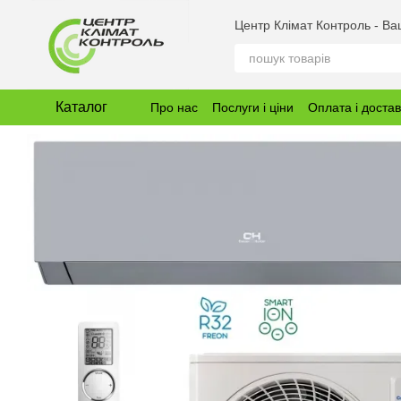
Перейти до основного контенту
Центр Клімат Контроль - В
Каталог
Про нас
Послуги і ціни
Оплата і доста