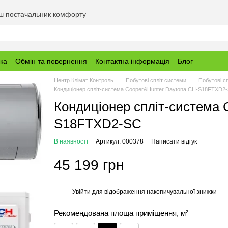
аш постачальник комфорту
вка
Обмін та повернення
Контактна інформація
Блог
Центр Клімат Контроль
Побутові спліт системи
Побутові с
Кондиціонер спліт-система Cooper&Hunter Daytona CH-S18FTXD2
Кондиціонер спліт-система 
S18FTXD2-SC
В наявності
Артикул: 000378
Написати відгук
45 199 грн
Увійти
для відображення накопичувальної знижки
%
Рекомендована площа приміщення, м²