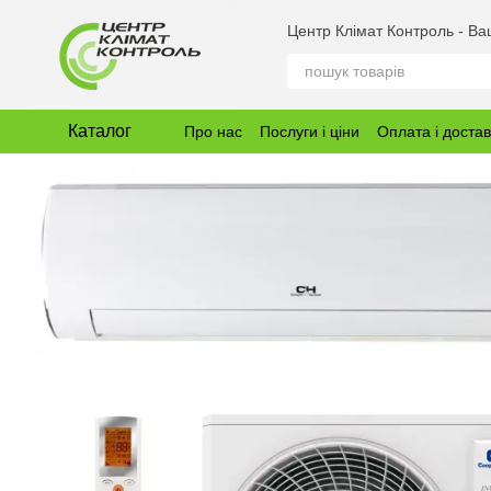
Перейти до основного контенту
Центр Клімат Контроль - В
Каталог
Про нас
Послуги і ціни
Оплата і доста