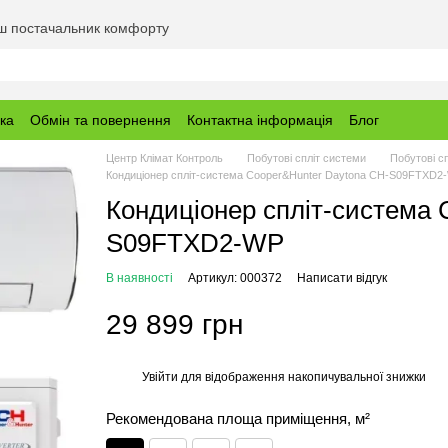
аш постачальник комфорту
вка
Обмін та повернення
Контактна інформація
Блог
Центр Клімат Контроль
Побутові спліт системи
Побутові с
Кондиціонер спліт-система Cooper&Hunter Daytona CH-S09FTXD2
Кондиціонер спліт-система 
S09FTXD2-WP
В наявності
Артикул: 000372
Написати відгук
29 899 грн
Увійти
для відображення накопичувальної знижки
%
Рекомендована площа приміщення, м²