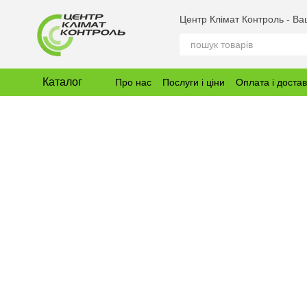
Перейти до основного контенту
Центр Клімат Контроль - В
Каталог
Про нас
Послуги і ціни
Оплата і доста