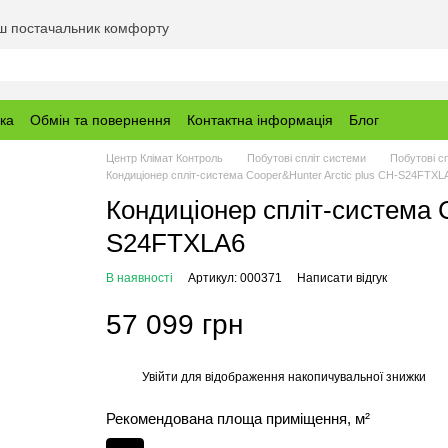
аш постачальник комфорту
вка
Обмін та повернення
Контактна інформація
Блог
Центр Клімат Контроль
Побутові спліт системи
Побутові с
Кондиціонер спліт-система Cooper&Hunter Arctic plus CH-S24FTXL
Кондиціонер спліт-система C
S24FTXLA6
В наявності
Артикул: 000371
Написати відгук
57 099 грн
Увійти
для відображення накопичувальної знижки
%
Рекомендована площа приміщення, м²